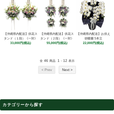
【沖縄県内配送】供花ス
【沖縄県内配送】供花ス
【沖縄県内配送】お供え
タンド（１段）《一対》
タンド（２段）《一対》
胡蝶蘭 5本立
33,000円(税込)
55,000円(税込)
22,000円(税込)
46
1
12
全
商品
-
表示
< Prev
Next >
カテゴリーから探す