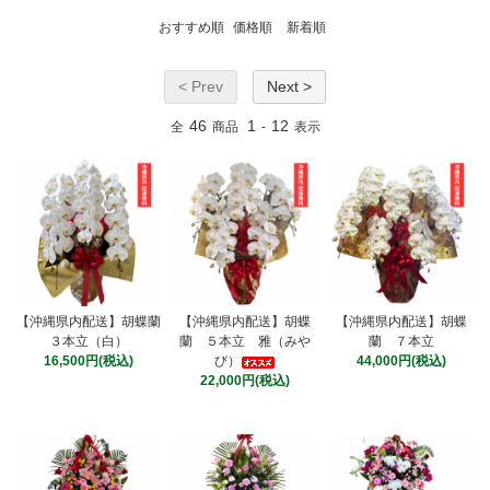
おすすめ順
価格順
新着順
< Prev
Next >
46
1
12
全
商品
-
表示
【沖縄県内配送】胡蝶蘭
【沖縄県内配送】胡蝶
【沖縄県内配送】胡蝶
３本立（白）
蘭 ５本立 雅（みや
蘭 ７本立
16,500円(税込)
び）
44,000円(税込)
22,000円(税込)