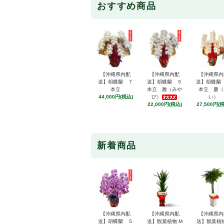
おすすめ商品
【沖縄県内配
【沖縄県内配
【沖縄県内
送】胡蝶蘭 ７
送】胡蝶蘭 ５
送】胡蝶蘭
本立
本立 雅（みや
本立 慶（
44,000円(税込)
び）
い）
22,000円(税込)
27,500円(
新着商品
【沖縄県内配
【沖縄県内配
【沖縄県内
送】胡蝶蘭 ５
送】観葉植物 M
送】観葉植物