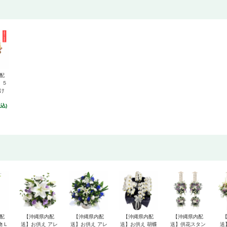
配
 ５
け
税込)
配
【沖縄県内配
【沖縄県内配
【沖縄県内配
【沖縄県内配
 L
送】お供え アレ
送】お供え アレ
送】お供え 胡蝶
送】供花スタン
送