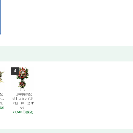
4
配
【沖縄県内配
ンス
送】スタンド花
段
２段 絆 （きず
税込)
な）
27,500円(税込)