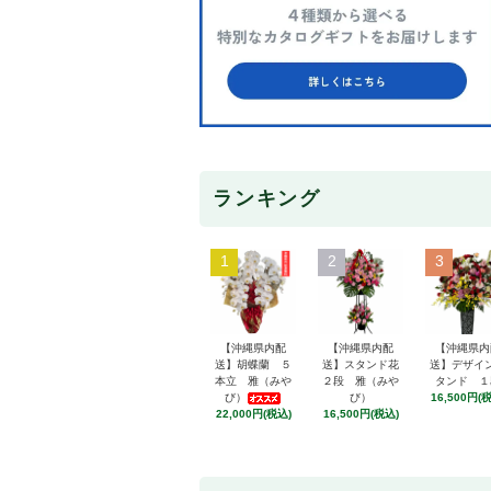
ランキング
1
2
3
【沖縄県内配
【沖縄県内配
【沖縄県内
送】胡蝶蘭 ５
送】スタンド花
送】デザイ
本立 雅（みや
２段 雅（みや
タンド １
び）
び）
16,500円(
22,000円(税込)
16,500円(税込)