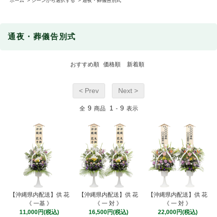
ホーム
>
シーンから選択する
>
通夜・葬儀告別式
通夜・葬儀告別式
おすすめ順
価格順
新着順
< Prev
Next >
9
1
9
全
商品
-
表示
【沖縄県内配送】供 花
【沖縄県内配送】供 花
【沖縄県内配送】供 花
《 一基 》
《 一 対 》
《 一 対 》
11,000円(税込)
16,500円(税込)
22,000円(税込)