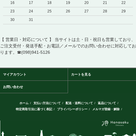
16
17
18
19
20
21
22
23
24
25
26
27
28
29
30
31
【 営業日・対応について 】 当サイトは土・日・祝日も営業しており、
ご注文受付・発送手配・お電話／メールでのお問い合わせに対応してお
ります。☎(098)941-5126
マイアカウント
カートを見る
お問い合わせ
ホーム
/
支払い方法について
/
配送・送料について
/
返品について
/
特定商取引法に基づく表記
/
プライバシーポリシー
/
メルマガ登録・解除
/