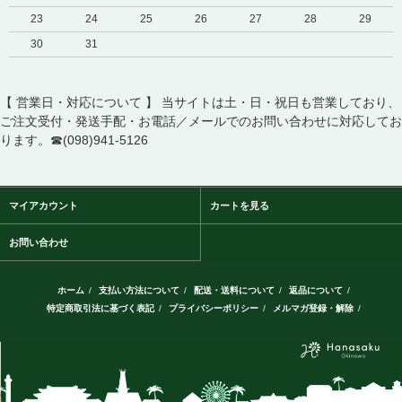
23
24
25
26
27
28
29
30
31
【 営業日・対応について 】 当サイトは土・日・祝日も営業しており、
ご注文受付・発送手配・お電話／メールでのお問い合わせに対応してお
ります。☎(098)941-5126
マイアカウント
カートを見る
お問い合わせ
ホーム
/
支払い方法について
/
配送・送料について
/
返品について
/
特定商取引法に基づく表記
/
プライバシーポリシー
/
メルマガ登録・解除
/