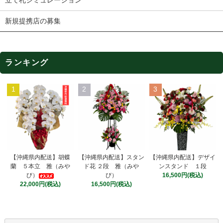
立て札シミュレーション
新規提携店の募集
ランキング
1
2
3
【沖縄県内配送】スタン
【沖縄県内配送】胡蝶
【沖縄県内配送】デザイ
ド花 ２段 雅（みや
蘭 ５本立 雅（みや
ンスタンド １段
び）
び）
16,500円(税込)
16,500円(税込)
22,000円(税込)