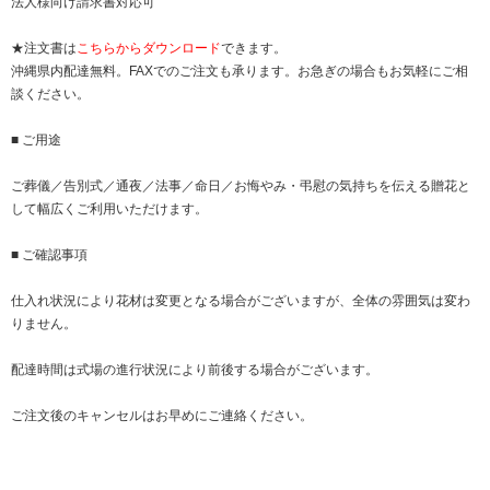
法人様向け請求書対応可
★注文書は
こちらからダウンロード
できます。
沖縄県内配達無料。FAXでのご注文も承ります。お急ぎの場合もお気軽にご相
談ください。
■ ご用途
ご葬儀／告別式／通夜／法事／命日／お悔やみ・弔慰の気持ちを伝える贈花と
して幅広くご利用いただけます。
■ ご確認事項
仕入れ状況により花材は変更となる場合がございますが、全体の雰囲気は変わ
りません。
配達時間は式場の進行状況により前後する場合がございます。
ご注文後のキャンセルはお早めにご連絡ください。