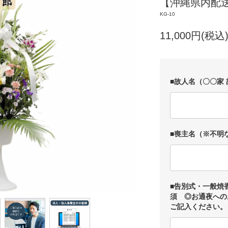
【沖縄県内配送
KG-10
11,000円(税込
■故人名（〇〇家 
■喪主名（※不明
■告別式・一般焼香
須 ◎お通夜への
ご記入ください。