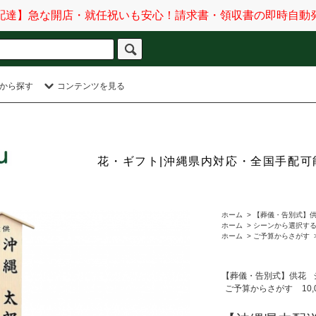
配達】急な開店・就任祝いも安心！請求書・領収書の即時自動
から探す
コンテンツを見る
花・ギフト|沖縄県内対応・全国手配可能
ホーム
>
【葬儀・告別式】
ホーム
>
シーンから選択す
ホーム
>
ご予算からさがす
【葬儀・告別式】供花
ご予算からさがす
10