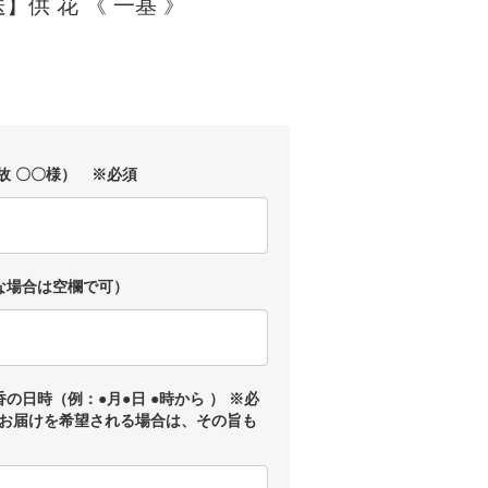
】供 花 《 一基 》
)
故 〇〇様） ※必須
な場合は空欄で可）
の日時（例：●月●日 ●時から ） ※必
お届けを希望される場合は、その旨も