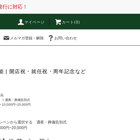
発行に対応！
マイページ
カート(0)
メルマガ登録・解除
お問い合わせ
 | 開店祝・就任祝・周年記念など
供花
る
>
通夜・葬儀告別式
>
10,000円~20,000円
シーンから選択する
通夜・葬儀告別式
,000円~20,000円