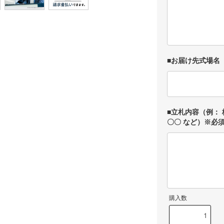
■お届け先式場名
■立札内容（例： 
〇〇 など）※必
購入数